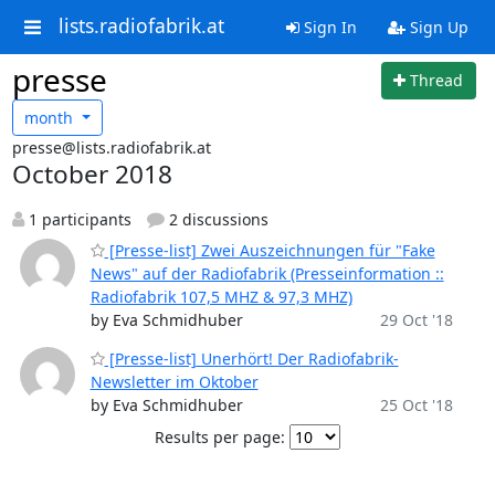
lists.radiofabrik.at
Sign In
Sign Up
presse
Thread
month
presse@lists.radiofabrik.at
October 2018
1 participants
2 discussions
[Presse-list] Zwei Auszeichnungen für "Fake
News" auf der Radiofabrik (Presseinformation ::
Radiofabrik 107,5 MHZ & 97,3 MHZ)
by Eva Schmidhuber
29 Oct '18
[Presse-list] Unerhört! Der Radiofabrik-
Newsletter im Oktober
by Eva Schmidhuber
25 Oct '18
Results per page: